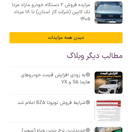
مزایده فروش 2 دستگاه خودرو مازاد مزدا
تک کابین (شرکت گاز استان) تا 18 مرداد
1405
دیدن همه مزایدات
مطالب دیگر وبلاگ
🔴به زودی افزایش قیمت خودروهای
هایما S5 و 7X
🔴شرایط فروش تویوتا BZ5 اعلام شد
🔴جدیدترین نرخ بنزین ویژه (سوپر)