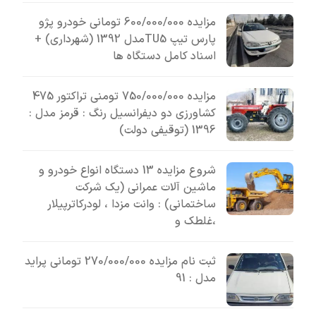
مزایده 600/000/000 تومانی خودرو پژو
پارس تیپ TU5مدل 1392 (شهرداری) +
اسناد کامل دستگاه ها
مزایده 750/000/000 تومنی تراکتور 475
کشاورزی دو دیفرانسیل رنگ : قرمز مدل :
1396 (توقیفی دولت)
شروع مزایده 13 دستگاه انواع خودرو و
ماشین آلات عمرانی (یک شرکت
ساختمانی) : وانت مزدا ، لودرکاترپیلار
،غلطک و
ثبت نام مزایده 270/000/000 تومانی پراید
مدل : 91