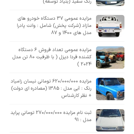
رنگ سفید (بنیاد توسعه)
مزایده عمومی 37 دستگاه خودرو های
مازاد (شرکت پخش) شامل : وانت پادرا
مدل های 1400 و 87
مزایده عمومی تعداد فروش 6 دستگاه
کشنده فردا دیزل ( با ظرفیت 80 تن مدل
2024 )
مزایده 620/000/000 تومانی نیسان زامیاد
رنگ : آبی مدل : 1385 (مصادره ای دولت)
+ نظر کارشناس
ثبت نام مزایده 270/000/000 تومانی پراید
مدل : 91