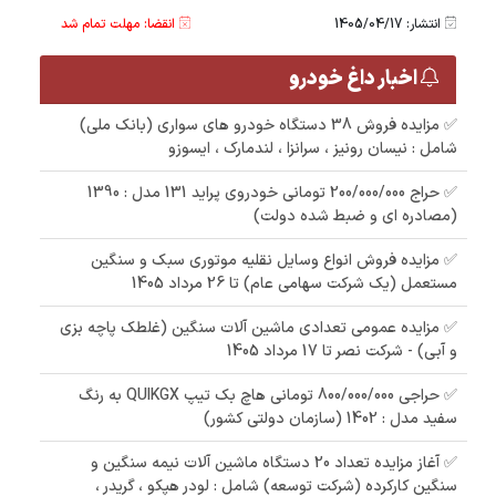
انتشار: 1405/04/17
انقضا: مهلت تمام شد
اخبار داغ خودرو
✅ مزایده فروش 38 دستگاه خودرو های سواری (بانک ملی)
شامل : نیسان رونیز ، سرانزا ، لندمارک ، ایسوزو
✅ حراج 200/000/000 تومانی خودروی پراید 131 مدل : 1390
(مصادره ای و ضبط شده دولت)
✅ مزایده فروش انواع وسایل نقلیه موتوری سبک و سنگین
مستعمل (یک شرکت سهامی عام) تا 26 مرداد 1405
✅ مزایده عمومی تعدادی ماشین آلات سنگین (غلطک پاچه بزی
و آبی) - شرکت نصر تا 17 مرداد 1405
✅ حراجی 800/000/000 تومانی ھاچ بک تیپ QUIKGX به رنگ
سفید مدل : 1402 (سازمان دولتی کشور)
✅ آغاز مزایده تعداد 20 دستگاه ماشین آلات نیمه سنگین و
سنگین کارکرده (شرکت توسعه) شامل : لودر هپکو ، گریدر ،