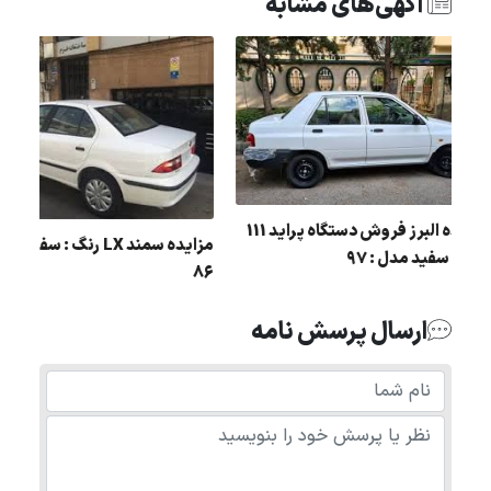
آگهی‌های مشابه
مزایده البرز فروش دستگاه پراید 111
مزایده سمند LX 
رنگ : سفید مدل : 97
86
ارسال پرسش نامه