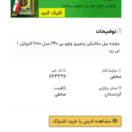
توضیحات
مزایده بیل مکانیکی زنجیری ولوو بی 240 مدل 2010 گازوئیل 1
تن زرد
مزایده گذار
کد خبر
مخفی
823297
استان برگزاری
قیمت :
کردستان
مخفی
مشاهده آدرس با خرید اشتراک