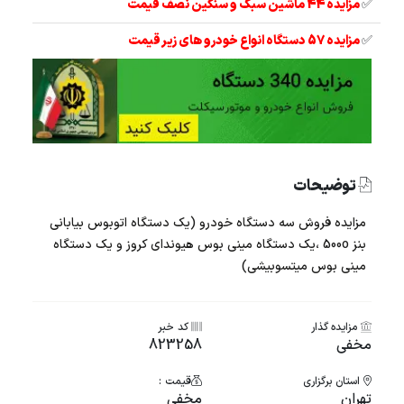
✅
مزایده 44 ماشین سبک و سنگین نصف قیمت
✅
مزایده 57 دستگاه انواع خودرو های زیر قیمت
توضیحات
مزایده فروش سه دستگاه خودرو (یک دستگاه اتوبوس بیابانی
بنز 500o ،یک دستگاه مینی بوس هیوندای کروز و یک دستگاه
مینی بوس میتسوبیشی)
مزایده گذار
کد خبر
مخفی
823258
استان برگزاری
قیمت :
تهران
مخفی