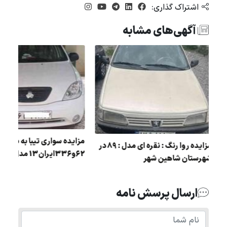
اشتراک گذاری:
آگهی‌های مشابه
ل :
مزایده سواری تيبا به شما
مزایده روا رنگ : نقره ای مدل : 89 در
62و336ايران13 مدل 1398
شهرستان شاهین شهر
ارسال پرسش نامه