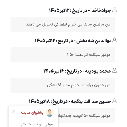
جوادخاخدا - در تاریخ : 12تیر1405
من ماشین ساینا می خوام لطفاً کی تحویل می دهید
بهاالدین شه بخش - در تاریخ : 12تیر1405
موتور سیکلت تلر ،هندا 250
محمد پودینه - در تاریخ : 16تیر1405
من همون پراید می‌خوام مدل 81مشکی
حسین صداقت ینگجه - در تاریخ : 18تیر1405
موتور سیکلت ۱۵۰قیمت چندکجاست‌‌‌