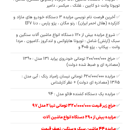
تویوتا وانت دو کابین ، غلتک ، میکسر ، دامپر
✅ آخرین فرصت نام نویسی مزایده 3 دستگاه خودرو های مازاد و
کارکرده (هلال احمر ایران) : رنو مگان ، پژو پارس ، دنا EF7
✅ شروع مزایده بیش از 120 دستگاه انواع ماشین آلات سنگین و
سبک (ارتش) شامل : تویوتا هایلوکس و لندکروز ،کامیون ، مزدا
وانت ، پیکاپ ، پژو 405 و
✅ حراج 200/000/000 تومانی خودروی پراید 131 مدل : 1390
(مصادره ای و ضبط شده دولت)
✅ مزایده 620/000/000 تومانی نیسان زامیاد رنگ : آبی مدل :
1385 (مصادره ای دولت) + نظر کارشناس
✅ مزایده یک دستگاه کشنده فائو مدل : 94
✅
حراج زیر قیمت 320/000/000 تومانی تیبا 2 مدل 97
✅
مزایده بیش از 290 دستگاه انواع ماشین آلات
✅
مزایده 44 ماشین سبک و سنگین نصف قیمت