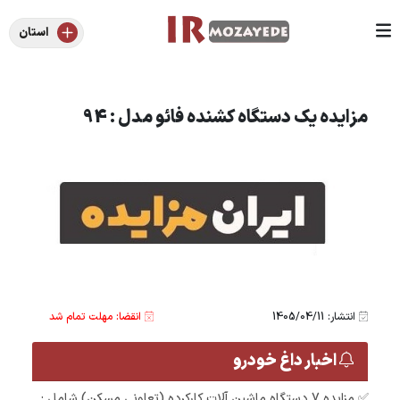
استان
مزایده یک دستگاه کشنده فائو مدل : 94
انتشار: 1405/04/11
انقضا: مهلت تمام شد
اخبار داغ خودرو
✅ مزایده 7 دستگاه ماشین آلات کارکرده (تعاونی مسکن) شامل :