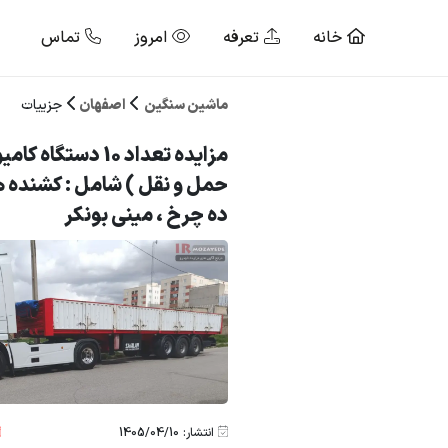
خانه
تعرفه
امروز
تماس
ماشین سنگین
اصفهان
جزییات
مزایده تعداد 10 دست
حمل و نقل ) شامل : کشنده ه
ده چرخ ، مینی بونکر
انتشار: 1405/04/10