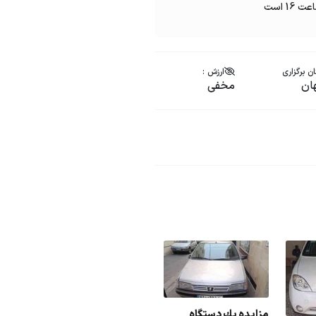
ن برگزاری
ارزش :
ان
مخفی
مزایده يك دستگاه