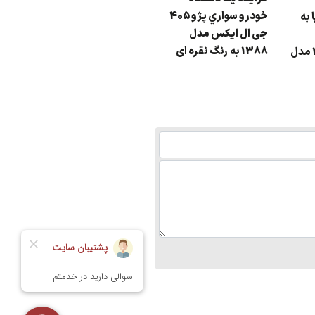
خودرو سواري پژو 405
 به
مزایده
مزایده مزدا دو کابین
جی ال ایکس مدل
رنگ : نقره ای مدل : 87
1388 به رنگ نقره ای
62و336ايران13 مدل
شاهین
در اصفهان