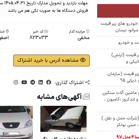
مهلت بازدید و تحویل مدارک تاریخ 1405.04.31 ساعت 16 است
فروش دستگاه ها به صورت تکی هم می باشد
م نویسی 342 دستگاه خودرو های زیر قیمت
مزایده گذار
کد خبر
استا
مخفی
823033
اصفه
ات زیر قیمت (ارتش)
مشاهده آدرس با خرید اشتراک
ای زیر قیمت (سازمان
اشتراک گذاری:
120 دستگاه انواع ماشین آلات سنگین
آگهی‌های مشابه
لندکروز ،کامیون ،
ون مازاد (شرکت حمل و نقل )
 مینی بونکر