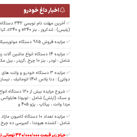
اخبار داغ خودرو
✅ آخرین مهلت نا
(پلیس) : لندکروز ، بنز e240 و c240، کیا سراتو، نیسان
✅ مزایده فروش 985 دستگاه موتورسیکلت و خودرو
✅ مزایده 14 دستگاه انواع ماشین آل
شامل : لودر ، بنز 10 چرخ ،گریدر ، بیل مکانیکی و
✅ مزایده 3 دستگاه خودرو و وانت ه
دولتی) : دنا پلاس 1401 اتوماتيك ، نیسان دیزلی 95
✅ شروع مزایده بیش از 
و سبک (ارتش) شامل : تویوتا هایلوکس و 
مزدا وانت ، پیکاپ ، پژو 405 و
✅ مزایده تعداد 10 دستگاه کامی
شامل : کشنده هیوندا ، کمپرسی ده چرخ ،
✅
حراج زیر قیمت 320/000/000 تومانی تیبا 2 مدل 97
ستگاه