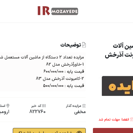
توضیحات
از ماشین آلات
ونت آذرخش
مزایده تعداد 2 دستگاه از ماشین آلات مستعمل شامل :
1-خاورآذرخش مدل 82
قیمت پایه : 600/000/000
2-کامیونت آذرخش مدل 83
قیمت پابه : 500/000/000
مزایده گذار
کد خبر
استان
مخفی
822760
ارومی
انقضا: مهلت تمام شد