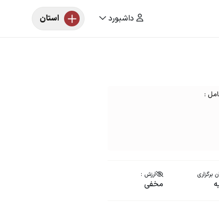
داشبورد
استان
 برگزاری
ارزش :
ه
مخفی