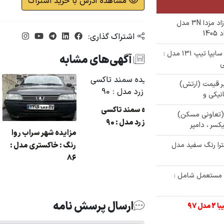
مشاهده آدرس با خرید اشتراک
✅ مزایده فروش یک دستگاه خودروی مازاد مزدا 3N مدل
اشتراک گذاری:
✅ حراج 240/000/000 تومنی خودرو پراید سایپا تیپ ۱۳۱ مدل :
آگهی‌های مشابه
ات زیر قیمت (ارتش)
مزایده سمند تاکسی
رده (تعاونی مسکن)
رنگ : زرد مدل : 90
کسر ، دامپر
مزایده شهر سراب 
زایده سمند تاکسی
رنگ : خاکستری مد
ترا رنگ سفید مدل
نگ : زرد مدل : 90
86
شین آلات مستعمل شامل :
ارسال پرسش نامه