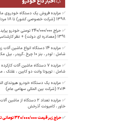
اخبار داغ خودرو
1398 (شرکت خصوصی کشور) تا 18 مرداد 1405
1391 (مصادره ای دولت) + نظر کارشناسی
✅ مزایده 14 دستگاه انواع ماشین آل
شامل : لودر ، بنز 10 چرخ ،گریدر ، بیل مکانیکی و
✅ مزایده 7 دستگاه ماشین آلات کارک
شامل : تویوتا وانت دو کابین ، غلتک ، می
سراب روا
م
مزایده یک دستگاه
مزایده پژو405تیپ :
ری مدل :
✅ مزایده یک دستگاه خودرو هیوندای الن
ر
خودرو سواری پژو پارس
جی ال ایکس ای مدل
۲۰۱۴ (شرکت بین المللی سهامی عام)
مدل 1387
1383: - رنگ:مشکی
✅ مزایده تعداد 2 دستگاه از ما
متالیک
خاور ، کامیونت آذرخش
✅
حراج زیر قیمت 320/000/000 تومانی تیبا 2 مدل 97