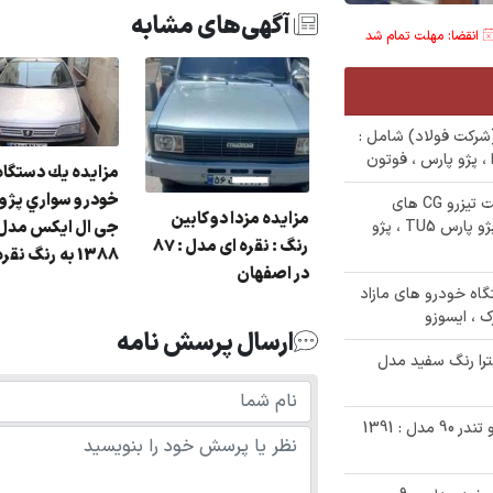
آگهی‌های مشابه
انقضا: مهلت تمام شد
و مازاد(شرکت فولاد) شامل :
 ، پژو پارس ، فوتون
مزایده يك دستگا
زایده سواری تيبا به
✅ مزایده 3 دستگاه خودرو و موتورسیلکت تیزرو CG های
مزایده مزدا دو کابین
کارکرده (اداره کل اوقاف استان) شامل : پژو پارس TU5 ، پژو
جی ال ایکس مدل
ماره انتظامي
رنگ : نقره ای مدل : 87
1388 به رنگ نقره ای
62و336ايران13 مدل
در اصفهان
139
صت ثبت نام مزایده 38 دستگاه خودرو های مازاد
ک ، ایسوزو
ارسال پرسش نامه
ترا رنگ سفید مدل
✅ حراج 870/000/000 تومانی خودروی رنو تندر 90 مدل : 1391