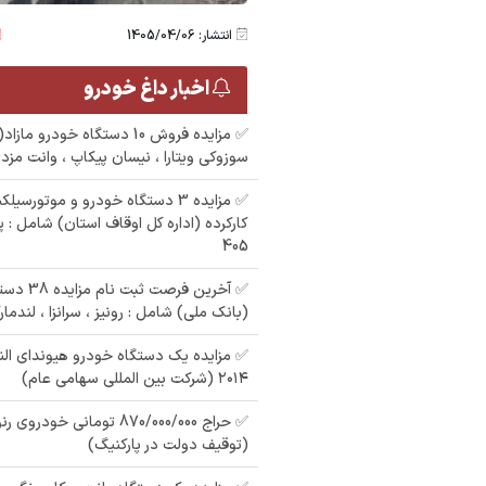
انتشار: 1405/04/06
اخبار داغ خودرو
✅ مزایده فروش 10 دستگاه خودر
سوزوکی ویتارا ، نیسان پیکاپ ، وانت مزدا
مزایده يك دستگاه
خودرو سواري پژو 405
م
مزایده وانت پیکان رنگ
دو کابین
جی ال ایکس مدل
ش
: سفید مدل : 90
رنگ : نقره ای مدل : 87
405
1388 به رنگ نقره ای
8
✅ آخرین فر
(بانک ملی) شامل : رونیز ، سرانزا ، لندمار
✅ مزایده یک دستگاه خودرو هیوندای الن
۲۰۱۴ (شرکت بین المللی سهامی عام)
(توقیف دولت در پارکنیگ)