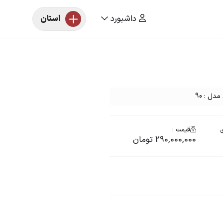
داشبورد
استان
ل : 90
ی
قیمت :
290,000,000 تومان