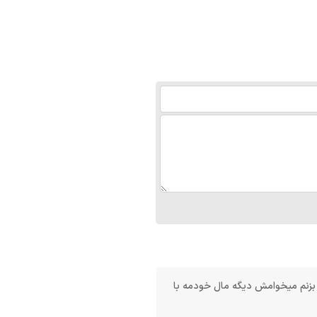
 مثلا نوشته ۴۵۰ ملیون من بزنم میخوامش دیگه مال خودمه با