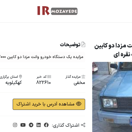
توضیحات
 مزدا دو کابین
مزایده یک دستگاه خودرو وانت مزدا دو کابین 2000 مدل سال 1385 به رنگ نقره ای
مزایده گذار
کد خبر
استان برگزاری
مخفی
822610
کهگیلویه
مشاهده آدرس با خرید اشتراک
اشتراک گذاری: