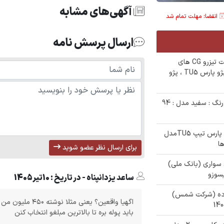
آگهی‌های مشابه
انقضا: مهلت تمام شد
ارسال پرسش نامه
✅ مزایده 3 دستگاه خودرو و موتورسیلکت تیزرو CG های
کارکرده (اداره کل اوقاف استان) شامل : پژو پارس TU5 ، پژو
✅ حراج 253/000/000 تومنی پراید se111 رنگ : سفید مدل : 94
✅ مزایده 600/000/000 تومانی خودرو پژو پارس تیپ TU5مدل
برای ارسال نظر عضو شوید
درو های سواری (بانک ملی)
یسوزو
ساعد یزدانپناه - در تاریخ : 10تیر1405
وی کارکرده (شرکت شمس)
اگهیا واقعین؟ یعنی
باید پوله بره تا بالاترین مبلغو انتخاب کنن