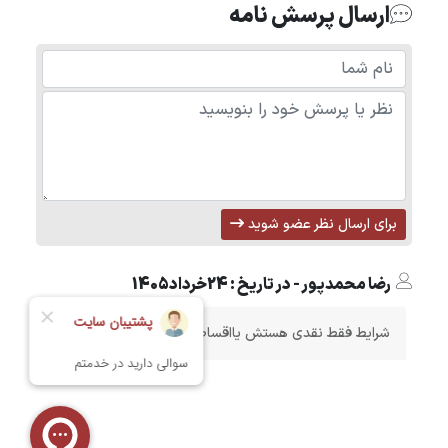
ارسال پرسش نامه
برای ارسال نظر عضو شوید
رضا محمدپور - در تاریخ : 24خرداد1405
شرایط فقط نقدی هستش یااقساطم داره