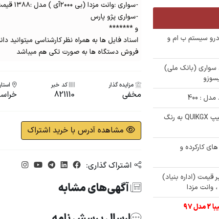
-سواری :وانت مزدا (بی ۲۰۰۰آی ) مدل :۱۳۸۸ قیمت : 570 میلیون
-سواری پژو پارس
و *******
رو سیستم ب ام و
اسناد فایل ها به همراه نظر کارشناسی میتوانید دان
فروش دستگاه ها به صورت تکی هم میباشد
درو های سواری (بانک ملی)
یسوزو
مزایده گذار
کد خبر
استان
مخفی
821110
خراسا
ل : 400
✅ حراجی 800/000/000 تومانی ھاچ بک تیپ QUIKGX به رنگ
مشاهده آدرس با خرید اشتراک
لت های کارکرده و
اشتراک گذاری:
ی زیر قیمت (اداره بنیاد)
آگهی‌های مشابه