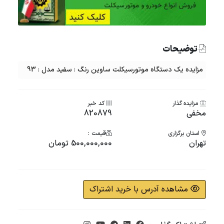
توضیحات
مزایده یک دستگاه موتورسیکلت ساوین رنگ : سفید مدل : 93
مزایده گذار
کد خبر
مخفی
820879
استان برگزاری
قیمت :
تهران
500,000,000 تومان
مشاهده آدرس با خرید اشتراک