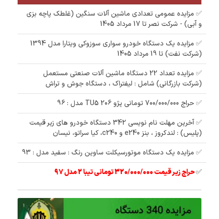
✅ مزایده عمومی تعدادی ماشین آلات سنگین (غلطک پاچه بزی
و آبی) - شرکت نصر تا 17 مرداد 1405
✅ مزایده یک دستگاه خودرو سواری سوزوکی ویتارا مدل 1394
(شرکت نفت) تا 19 مرداد 1405
✅ مزایده تعداد 22 دستگاه ماشین آلات صنعتی مستعمل
(شرکت بازرگانی) شامل : لیفتراک ، دستگاه جوش و تراش
✅ حراج 700/000/000 تومانی پژو 206 TU5 مدل : 96
✅ آخرین مهلت نام نویسی 342 دستگاه خودرو های زیر قیمت
(پلیس) : لندکروز ، بنز e240 و c240، کیا سراتو، نیسان
✅ مزایده یک دستگاه موتورسیکلت ساوین رنگ : سفید مدل : 93
✅
حراج زیر قیمت 320/000/000 تومانی تیبا 2 مدل 97