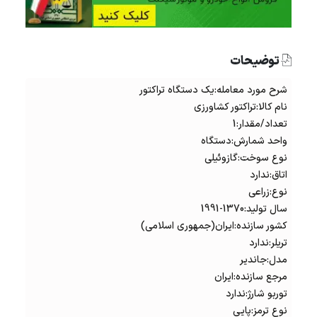
توضیحات
شرح مورد معامله:یک دستگاه تراکتور
نام کالا:تراکتور کشاورزی
تعداد/مقدار:1
واحد شمارش:دستگاه
نوع سوخت:گازوئیلی
اتاق:ندارد
نوع:زراعی
سال تولید:1370-1991
کشور سازنده:ایران(جمهوری اسلامی)
تریلر:ندارد
مدل:جاندیر
مرجع سازنده:ایران
توربو شارژ:ندارد
نوع ترمز:پایی