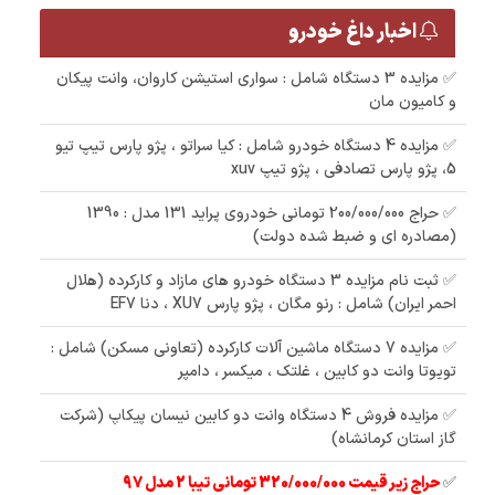
اخبار داغ خودرو
✅ مزایده 3 دستگاه شامل : سواری استیشن کاروان، وانت پیکان
و کامیون مان
✅ مزایده 4 دستگاه خودرو شامل : کیا سراتو ، پژو پارس تیپ تیو
5، پژو پارس تصادفی ، پژو تیپ xuv
✅ حراج 200/000/000 تومانی خودروی پراید 131 مدل : 1390
(مصادره ای و ضبط شده دولت)
✅ ثبت نام مزایده 3 دستگاه خودرو های مازاد و کارکرده (هلال
احمر ایران) شامل : رنو مگان ، پژو پارس XU7 ، دنا EF7
✅ مزایده 7 دستگاه ماشین آلات کارکرده (تعاونی مسکن) شامل :
تویوتا وانت دو کابین ، غلتک ، میکسر ، دامپر
✅ مزایده فروش 4 دستگاه وانت دو کابین نیسان پیکاپ (شرکت
گاز استان کرمانشاه)
✅
حراج زیر قیمت 320/000/000 تومانی تیبا 2 مدل 97