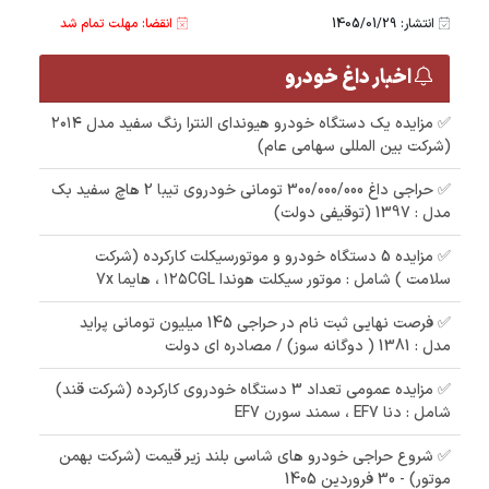
انتشار: 1405/01/29
انقضا: مهلت تمام شد
اخبار داغ خودرو
✅ مزایده یک دستگاه خودرو هیوندای النترا رنگ سفید مدل ۲۰۱۴
(شرکت بین المللی سهامی عام)
✅ حراجی داغ 300/000/000 تومانی خودروی تیبا 2 هاچ سفید بک
مدل : 1397 (توقیفی دولت)
✅ مزایده 5 دستگاه خودرو و موتورسیکلت کارکرده (شرکت
سلامت ) شامل : موتور سیکلت هوندا ۱۲۵CGL ، هایما 7x
✅ فرصت نهایی ثبت نام در حراجی 145 میلیون تومانی پراید
مدل : 1381 ( دوگانه سوز) / مصادره ای دولت
✅ مزایده عمومی تعداد 3 دستگاه خودروی کارکرده (شرکت قند)
شامل : دنا EF7 ، سمند سورن EF7
✅ شروع حراجی خودرو های شاسی بلند زیر قیمت (شرکت بهمن
موتور) - 30 فروردین 1405