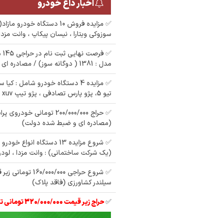
اخبار داغ خودرو
✅ مزایده فروش 10 دستگاه خودر
سوزوکی ویتارا ، نیسان پیکاپ ، وانت مزدا
✅ ف
مدل : 1381 ( دوگانه سوز) / مصادره ای دولت
✅ مزایده 4 دستگاه خودرو شامل : کی
تیو 5، پژو پارس تصادفی ، پژو تیپ xuv
(مصادره ای و ضبط شده دولت)
✅ شروع مزایده 13 دستگاه انوا
(یک شرکت ساختمانی) : وانت مزدا ، لودرک
سیلندر کشاورزی (فاقد پلاک)
✅
حراج زیر قیمت 320/000/000 تومانی تیبا 2 مدل 97