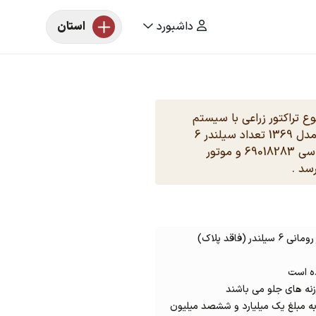
داشبورد
استان
وع تراکتور زراعی با سیستم
رومانی تیپ 65 اسب بخار تک ديفرانسيل مدل 1369 تعداد سیلندر 6
دیزلی سوخت تعداد 2 چرخ 4 با شماره شاسی 69018283 و موتور
رومانی 6 سیلندر (فاقد پلاک)
نه های جلو می باشند
ی ***** به مبلغ یک میلیارد و ششصد میلیون