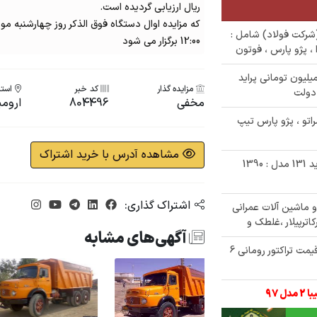
ریال ارزیابی گردیده است.
و مازاد(شرکت فولاد) شامل :
12:00 برگزار می شود
 ، پژو پارس ، فوتون
رصت نهایی ثبت نام در حراجی 145 میلیون تومانی پراید
مزایده گذار
کد خبر
استان
مخفی
804496
ارومی
ا سراتو ، پژو پارس تیپ
مشاهده آدرس با خرید اشتراک
✅ حراج 200/000/000 تومانی خودروی پراید 131 مدل : 1390
اشتراک گذاری:
ع خودرو و ماشین آلات عمرانی
اترپیلار ،غلطک و
آگهی‌های مشابه
✅ شروع حراجی 160/000/000 تومانی زیر قیمت تراکتور رومانی 6