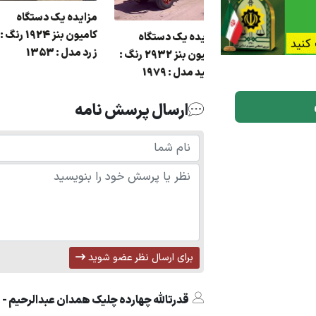
زایده فروش یک
مزایده یک دستگا
ستگاه کامیون کمپرسی
کام
مزایده یک دستگاه
زرد مدل : 1353
کامیون بنز 2932 رنگ :
سفید مدل : 1979
ارسال پرسش نامه
برای ارسال نظر عضو شوید
قدرتالله چهارده چلیک همدان عبدالرحیم - در تاریخ :