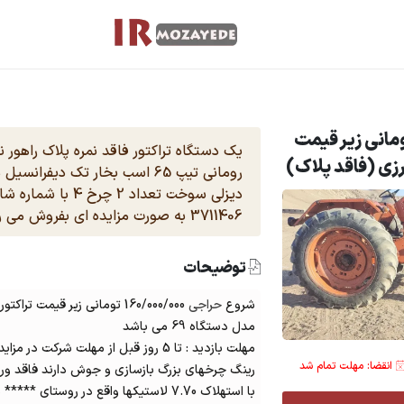
حراجی 160/000/000 تومانی زیر قیمت
یک دستگاه تراکتور فاقد نمره پلاک راهور ن
3711406 به صورت مزایده ای بفروش می رسد .
توضیحات
شروع
حراجی
160/000/000 تومانی زیر قیمت
تراکتور
مدل دستگاه 69 می باشد
مهلت بازدید : تا 5 روز قبل از مهلت شرکت در مزایده است
انقضا: مهلت تمام شد
رینگ چرخهای بزرگ بازسازی و جوش دارند فاقد ورز
با استهلاک 7.70 لاستيكها واقع در روستا