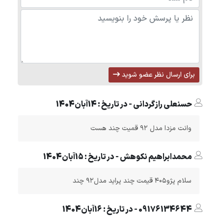
برای ارسال نظر عضو شوید
حسنعلی رازگردانی - در تاریخ : 14آبان1404
وانت مزدا مدل ۹۲ قمیت چند هست
محمدابراهیم نکوهش - در تاریخ : 15آبان1404
سلام پژو۴۰۵ قیمت چند پراید مدل۹۲ چند
09176134644 - در تاریخ : 16آبان1404