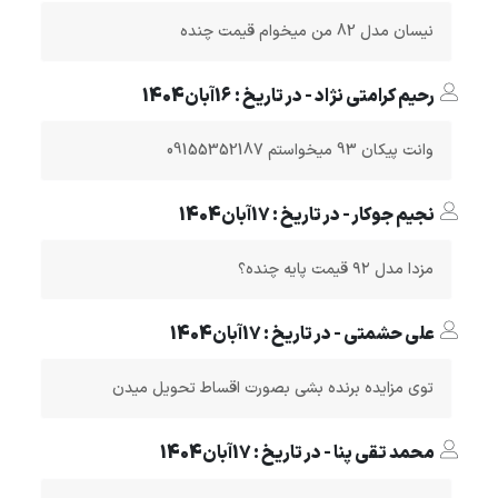
نیسان مدل 82 من میخوام قیمت چنده
رحیم کرامتی نژاد - در تاریخ : 16آبان1404
وانت پیکان 93 میخواستم 09155352187
نجیم جوکار - در تاریخ : 17آبان1404
مزدا مدل ۹۲ قیمت پایه چنده؟
علی حشمتی - در تاریخ : 17آبان1404
توی مزایده برنده بشی بصورت اقساط تحویل میدن
محمد تقی پنا - در تاریخ : 17آبان1404