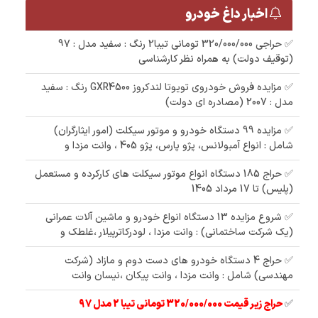
اخبار داغ خودرو
✅ حراجی 320/000/000 تومانی تیبا2 رنگ : سفید مدل : 97
(توقیف دولت) به همراه نظر کارشناسی
✅ مزایده فروش خودروی تویوتا لندکروز GXR4500 رنگ : سفید
مدل : 2007 (مصادره ای دولت)
✅ مزایده 99 دستگاه خودرو و موتور سیکلت (امور ایثارگران)
شامل : انواع آمبولانس، پژو پارس، پژو 405 ، وانت مزدا و
✅ حراج 185 دستگاه انواع موتور سیکلت های کارکرده و مستعمل
(پلیس) تا 17 مرداد 1405
✅ شروع مزایده 13 دستگاه انواع خودرو و ماشین آلات عمرانی
(یک شرکت ساختمانی) : وانت مزدا ، لودرکاترپیلار ،غلطک و
✅ حراج 4 دستگاه خودرو های دست دوم و مازاد (شرکت
مهندسی) شامل : وانت مزدا ، وانت پیکان ،نیسان وانت
✅
حراج زیر قیمت 320/000/000 تومانی تیبا 2 مدل 97