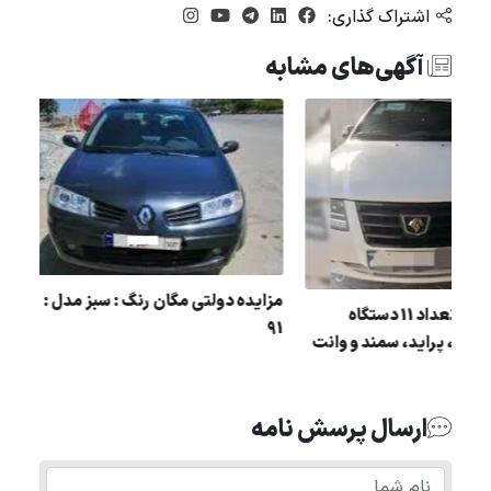
اشتراک گذاری:
آگهی‌های مشابه
 :
مزایده دولتی مگان رنگ : 
مزایده عمومی تعداد 11 دستگاه
91
خودرو پژو 405، پراید، سمند و وانت
مزدا
ارسال پرسش نامه