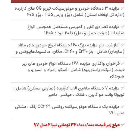
✅ مزایده 3 دستگاه خودرو و موتورسیلکت تیزرو CG های کارکرده
(اداره کل اوقاف استان) شامل : پژو پارس TU5 ، پژو 405
✅ مزایده تعدادی کفی و کمپرسی مستعمل همچنین انواع
ضایعات (شرکت حمل و نقل) تا 20 مرداد 1405
✅ آغاز ثبت نام مزایده بزرگ 160 دستگاه انواع خودرو های مازاد
(سازمان) شامل : بنز E240 و C240، مگان، ماکسیما،هایلوکس و
✅ فراخوان واگذاری مزایده 168 دستگاه انواع خودرو های زیر
قیمت (شرکت پاستوریزه) شامل : آمیکو زامیاد و ایسوزو و
هیوندای
✅ مزایده 7 دستگاه ماشین آلات کارکرده (تعاونی مسکن) شامل :
تویوتا وانت دو کابین ، غلتک ، میکسر ، دامپر
✅ مزایده یک دستگاه موتورسیکلت زونتس CC249 رنگ : مشکی
مدل : 99
✅
حراج زیر قیمت 320/000/000 تومانی تیبا 2 مدل 97