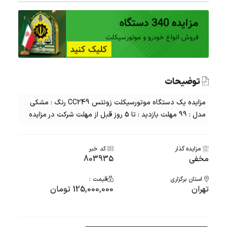
توضیحات
مزایده یک دستگاه موتورسیکلت زونتس CC249 رنگ : مشکی
مدل : 99 مهلت بازدید : تا 5 روز قبل از مهلت شرکت در مزایده
مزایده گذار
کد خبر
مخفی
803935
استان برگزاری
قیمت :
تهران
125,000,000 تومان