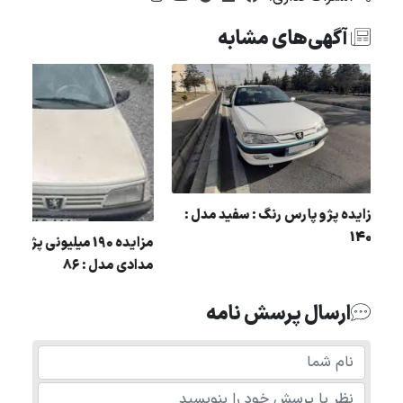
آگهی‌های مشابه
مزایده پژو پارس رنگ : سفید مدل :
نگ
1400
مزایده 190 میلیونی 
مدادی مدل : 86
ارسال پرسش نامه