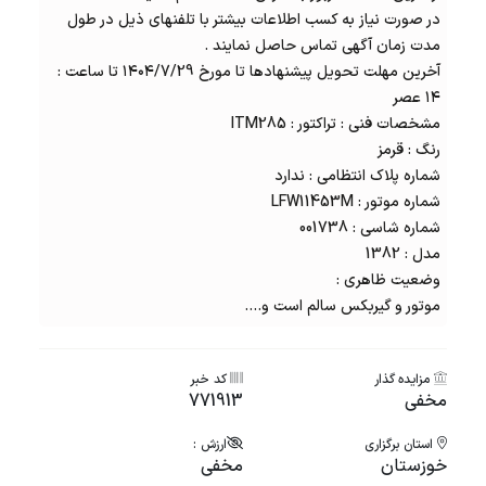
در صورت نیاز به کسب اطلاعات بیشتر با تلفنهای ذیل در طول
مدت زمان آگهی تماس حاصل نمایند .
آخرین مهلت تحویل پیشنهادها تا مورخ ۱۴۰۴/7/29 تا ساعت :
۱۴ عصر
مشخصات فنی :
تراکتور
: ITM285
رنگ : قرمز
شماره پلاک انتظامی : ندارد
شماره موتور : LFW11453M
شماره شاسی : 001738
مدل : 1382
وضعیت ظاهری :
موتور و گیربکس سالم است و....
مزایده گذار
کد خبر
مخفی
771913
استان برگزاری
ارزش :
خوزستان
مخفی