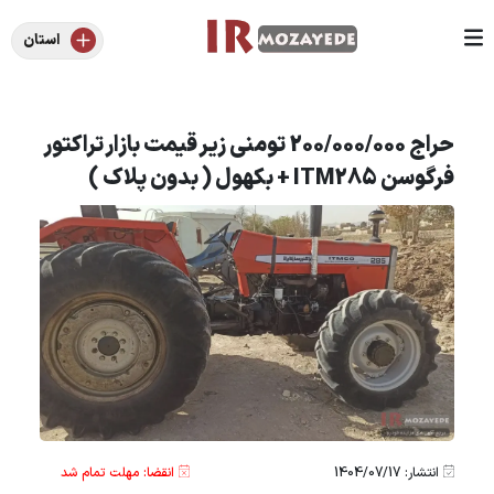
استان
حراج 200/000/000 تومنی زیر قیمت بازار تراکتور
فرگوسن ITM285 + بکهول ( بدون پلاک )
انتشار: 1404/07/17
انقضا: مهلت تمام شد