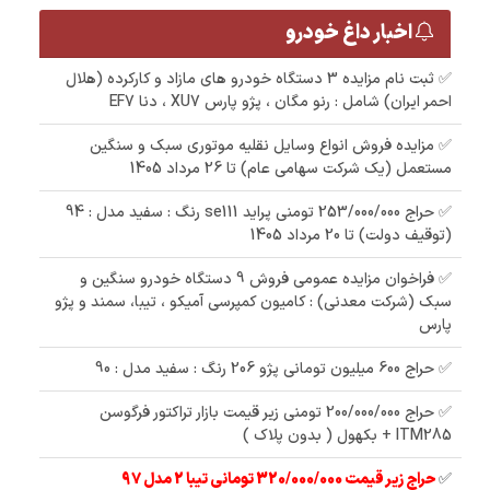
اخبار داغ خودرو
✅ ثبت نام مزایده 3 دستگاه خودرو های مازاد و کارکرده (هلال
احمر ایران) شامل : رنو مگان ، پژو پارس XU7 ، دنا EF7
✅ مزایده فروش انواع وسایل نقلیه موتوری سبک و سنگین
مستعمل (یک شرکت سهامی عام) تا 26 مرداد 1405
✅ حراج 253/000/000 تومنی پراید se111 رنگ : سفید مدل : 94
(توقیف دولت) تا 20 مرداد 1405
✅ فراخوان مزایده عمومی فروش 9 دستگاه خودرو سنگین و
سبک (شرکت معدنی) : کامیون کمپرسی آمیکو ، تیبا، سمند و پژو
پارس
✅ حراج 600 میلیون تومانی پژو 206 رنگ : سفید مدل : 90
✅ حراج 200/000/000 تومنی زیر قیمت بازار تراکتور فرگوسن
ITM285 + بکهول ( بدون پلاک )
✅
حراج زیر قیمت 320/000/000 تومانی تیبا 2 مدل 97