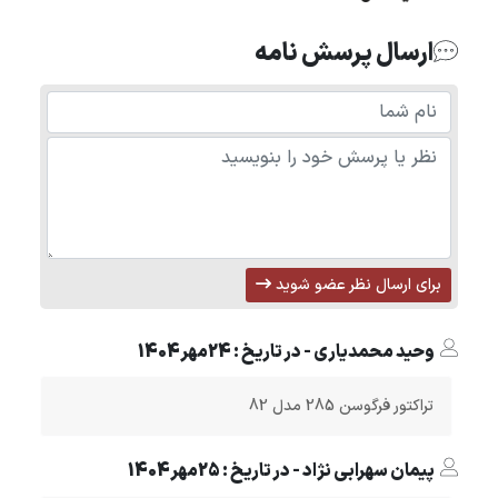
ارسال پرسش نامه
برای ارسال نظر عضو شوید
وحید محمدیاری - در تاریخ : 24مهر1404
تراکتور فرگوسن 285 مدل 82
پیمان سهرابی نژاد - در تاریخ : 25مهر1404