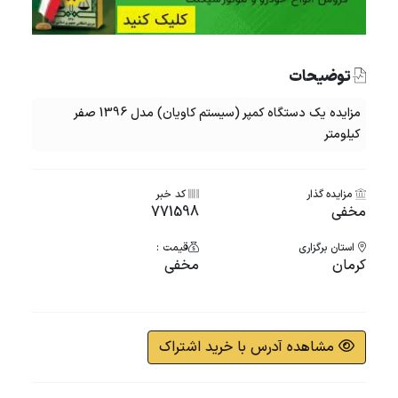
توضیحات
مزایده یک دستگاه کمپر (سیستم کاویان) مدل 1396 صفر
کیلومتر
مزایده گذار
کد خبر
مخفی
771598
استان برگزاری
قیمت :
کرمان
مخفی
مشاهده آدرس با خرید اشتراک