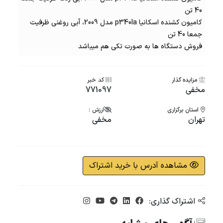
40 تن
کامیون کشنده اسکانیا p340la مدل 2009، آبی روغنی ظرفیت
جمعا 40 تن
فروش دستگاه ها به صورت تکی هم میباشد
مزایده گذار
کد خبر
مخفی
771097
استان برگزاری
ارزش :
تهران
مخفی
مشاهده آدرس با خرید اشتراک
اشتراک گذاری: