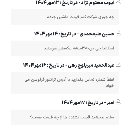
ایوب مختوم نژاد - در تاریخ : 13مهر1404
چه جوری شرکت کنم قیمت ماشین چنده
حسین علیمحمدی - در تاریخ : 14مهر1404
اسکانیا جی س۳۸۰میشه عکسشو بفرستید
عبدالحمید میربلوچ زهی - در تاریخ : 16مهر1404
لطفاً شماره تماس بگذارید با آدرس تراکتور فرگوسن می
خوام
امیر - در تاریخ : 17مهر1404
سلام ببخشید قیمت کشنده ها از چه قیمت هست؟