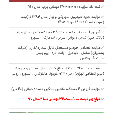
✅ ثبت نام مزایده 270/000/000 تومانی پراید مدل : 91
✅ مزایده خرید خودروی سوزوکی و یتارا مدل ۱۳۹۴ کارکرده
(شرکت نفت) / تا 19 مرداد 1405
✅ آخرین فرصت ثبت نام مزایده 38 دستگاه خودرو های مازاد
(بانک ملی) شامل : رونیز ، سرانزا ، لندمارک ، ایسوزو
✅ مزایده تعدادی خودرو مستعمل قابل شماره گذاری (شرکت
پشتیبان) شامل : جرثقیل ، وانت مزدا، پژو پارس
،سمند،آمبولانس
✅ بمب مزایده 340 دستگاه انواع خودرو های سنددار و بی سند
(نیرو انتظامی تهران) : بنز e240 ،تویوتا هایلوکس ، ایسوزو ، رونیز
و..
✅ مزایده فروش 4 دستگاه ماشین سنگین کشنده دولتی (40 تن)
✅
حراج زیر قیمت 320/000/000 تومانی تیبا 2 مدل 97