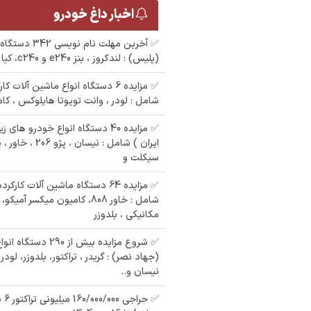
اخبار داغ خودرو
✅ آخرین مهلت نا
(پلیس) : لندکروز ، بنز e240 و c240، کیا سراتو، نیسان
✅ مزایده 6 دستگاه انواع ماشین آلات
شامل : لودر ، وانت تویوتا هایلوکس ، کا
✅ مزایده 40 دستگاه انواع خودرو ه
ایران ) شامل : نیسان
سیکلت و
✅ مزایده 64 دستگاه ماشین آلات ک
شامل : خاور 808، کامیون میکسر آ
مکانیکی ، بلدوزر
✅ شروع مزایده بیش از 0
(جهاد نصر) : گریدر ، تراکتور، بلدوزر، لود
نیسان و..
م
ش یک
✅ حر
مزایده یک دستگاه
مزایده 3 دستگاه شامل