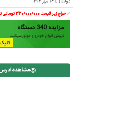
د
دستگاه کامیون بنز 26
دولت) تا 16 مهر 1404
کامیون بنز مایلر ده چرخ
: کامیون کمپرسی، وانت
✅
حراج زیر قیمت 320/000/000 تومانی تیبا 2 مدل 97
کاپرا و پژو 405
مشاهده آدرس