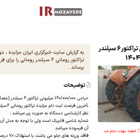
حراجی 160/000/000 میلیونی تراکتور 6 سیلندر
به گزارش سایت خبرگزاری ایران مزایده ، 
تراکتور رومانی 6 سیلندر رومانی 
برساند .
توضیحات
حراجی
160/000/000 میلیونی تراکتور 6 سیلندر (مصادره ای دولت)
ـآخرین فرصت ثبت نام مزایده تراکتور رومانی 6سیلندر مدل 69
نظر کارشناسی دستگاه به صورت زیر میباشد :
شماره شاسی فابریک است ولی با توجه به مدل آن ر
آن فرسوده میباشد
انقضا: مهلت تمام شد
فاقد ورزنه های جلو می باشند با استهلاک 70 درصد لاستیکهامی باشد