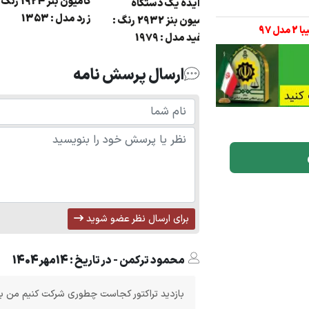
ستگاه کامیون کمپرسی
کام
مزایده یک دستگاه
زرد مدل : 1353
کامیون بنز 2932 رنگ :
سفید مدل : 1979
ارسال پرسش نامه
برای ارسال نظر عضو شوید
محمود ترکمن - در تاریخ : 14مهر1404
بازدید تراکتور کجاست چطوری شرکت کنیم من بس