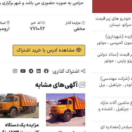
حراجی به صورت حضوری می باشد و شهر برگزاری و 
م نویسی 342 دستگاه خودرو های زیر قیمت
مزایده گذار
کد خبر
استان
مخفی
771082
ارومی
 کارکرده (شهرداری)
میون کمپرسی ، موتور
مشاهده آدرس با خرید اشتراک
ای زیر قیمت (ستاد دولتی
 ، پژو 206 ، خاور ، پژو پارس ، موتور
اشتراک گذاری:
ارکرده (شرکت مهندسی)
آگهی‌های مشابه
میکو، لودر ، جرثقیل ، بیل
29 دستگاه انواع ماشین آلات مازاد
ر - جرثقیل ، کشنده و
زایده فروش یک
مزایده یک دستگا
اجی 160/000/000 میلیونی تراکتور 6 سیلندر (مصادره ای