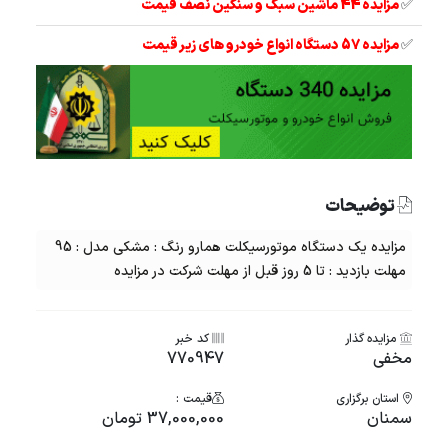
✅
مزایده 44 ماشین سبک و سنگین نصف قیمت
✅
مزایده 57 دستگاه انواع خودرو های زیر قیمت
توضیحات
مزایده یک دستگاه موتورسیکلت همارو رنگ : مشکی مدل : 95
مهلت بازدید : تا 5 روز قبل از مهلت شرکت در مزایده
مزایده گذار
کد خبر
مخفی
770947
استان برگزاری
قیمت :
سمنان
37,000,000 تومان