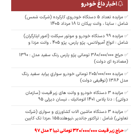
اخبار داغ خودرو
✅ مزایده تعداد 5 دستگاه خودروی کارکرده (شرکت شمس)
شامل : ساینا ، وانت پیکان تا 18 مرداد 1405
✅ مزایده 99 دستگاه خودرو و موتور سیکلت (امور ایثارگران)
شامل : انواع آمبولانس، پژو پارس، پژو 405 ، وانت مزدا و
✅ حراج 380/000/000 تومانی پژو پارس رنگ سفید مدل : 1390
(مصادره ای دولت)
✅ مزایده 205/000/000 تومانی خودرو سواري پرايد سفيد رنگ
مدل 1386 (توقیفی دولت)
✅ مزایده 3 دستگاه خودرو و وانت های زیر قیمت (سازمان
دولتی) : دنا پلاس 1401 اتوماتيك ، نیسان دیزلی 95
✅ مزایده 3 دستگاه ماشین الات کشاورزی و سواری (شرکت
تعاونی) شامل : تراکتور جاندیر ،نیوهلند155 ،مزدا تک کابین
✅
حراج زیر قیمت 320/000/000 تومانی تیبا 2 مدل 97