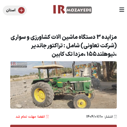
استان
مزایده 3 دستگاه ماشین الات کشاورزی و سواری
(شرکت تعاونی) شامل : تراکتور جاندیر
،نیوهلند155 ،مزدا تک کابین
انتشار: 1404/07/10
انقضا: مهلت تمام شد