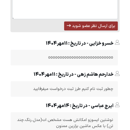
برای ارسال نظر عضو شوید
خسرو خزایی - در تاریخ : 11مهر1404
oooooooooooooooooooooooooooo
خدارحم هاشم زهی - در تاریخ : 11مهر1404
چطور ثبت نام کنیم طرز ثبت درخواست میفرفایید
ایرج عباسی - در تاریخ : 14مهر1404
نوشتین ایسوزو امکانش هست مشخص ات(مدل.رنگ.چند
تن) با عکس ماشین بزارین ممنون