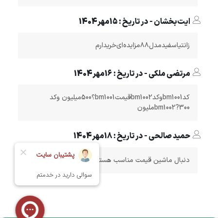
ایت‌بخشان - در تاریخ : 15مهر1404
زانتیا‌سفید‌مدل۸۸‌مزایده‌ای‌‌خریدارم
مرتضی ملکی - در تاریخ : 16مهر1404
کدbm1001وکدbm1002قیمتbm1001؟500میلیون وکد
bm1002?300ملیون
حمید صالحی - در تاریخ : 18مهر1404
دنبال ماشین قیمت مناسب هستم