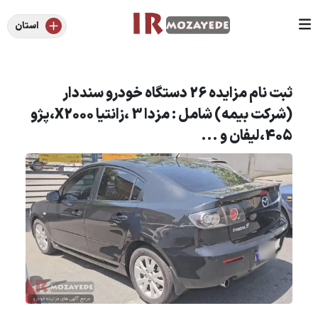
استان
ثبت نام مزایده 26 دستگاه خودرو سنددار
(شرکت بیمه) شامل : مزدا 3 ،زانتیا X2000،پژو
405،لیفان و ...