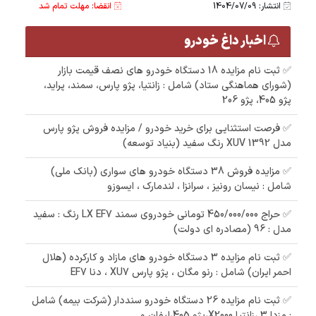
انتشار: 1404/07/09
انقضا: مهلت تمام شد
اخبار داغ خودرو
✅ ثبت نام مزایده 18 دستگاه خودرو های نصف قیمت بازار
(شورای هماهنگی ستاد) شامل : زانتیا، پژو پارس، سمند، پراید،
پژو 405، پژو 206
✅ فرصت استثنایی برای خرید خودرو / مزایده فروش پژو پارس
مدل 1392 XUV رنگ سفید (بنیاد توسعه)
✅ مزایده فروش 38 دستگاه خودرو های سواری (بانک ملی)
شامل : نیسان رونیز ، سرانزا ، لندمارک ، ایسوزو
✅ حراج 450/000/000 تومانی خودروی سمند LX EF7 رنگ : سفید
مدل : 96 (مصادره ای دولت)
✅ ثبت نام مزایده 3 دستگاه خودرو های مازاد و کارکرده (هلال
احمر ایران) شامل : رنو مگان ، پژو پارس XU7 ، دنا EF7
✅ ثبت نام مزایده 26 دستگاه خودرو سنددار (شرکت بیمه) شامل
: مزدا 3 ،زانتیا X2000،پژو 405،لیفان و ...