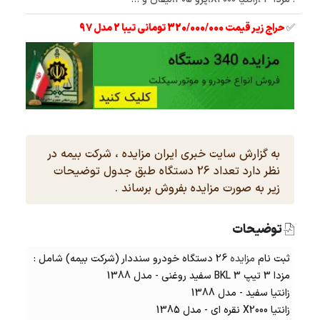
✅
حراج زیر قیمت 320/000/000 تومانی تیبا 2 مدل 97
به گزارش سایت خبری ایران مزایده ، شرکت بیمه در
نظر دارد تعداد 26 دستگاه طبق جدول توضیحات
زیر به صورت مزایده بفروش برساند .
توضیحات
ثبت نام
مزایده
26 دستگاه خودرو سنددار (شرکت بیمه) شامل :
مزدا 3 تیپ BKL 3 سفید روغنی - مدل 1388
زانتیا سفید - مدل 1388
زانتیا X2000 نقره ای - مدل 1385