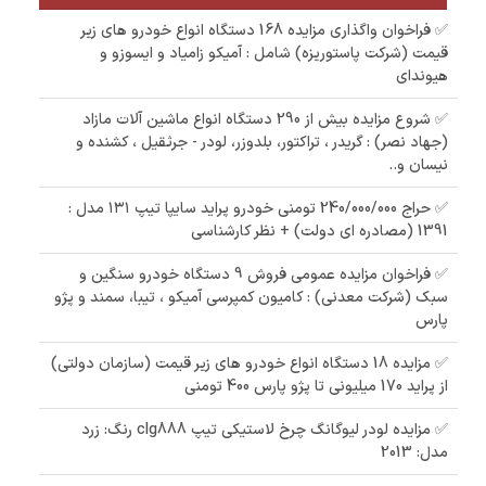
✅ فراخوان واگذاری مزایده 168 دستگاه انواع خودرو های زیر
قیمت (شرکت پاستوریزه) شامل : آمیکو زامیاد و ایسوزو و
هیوندای
✅ شروع مزایده بیش از 290 دستگاه انواع ماشین آلات مازاد
(جهاد نصر) : گریدر ، تراکتور، بلدوزر، لودر - جرثقیل ، کشنده و
نیسان و..
✅ حراج 240/000/000 تومنی خودرو پراید سایپا تیپ ۱۳۱ مدل :
1391 (مصادره ای دولت) + نظر کارشناسی
✅ فراخوان مزایده عمومی فروش 9 دستگاه خودرو سنگین و
سبک (شرکت معدنی) : کامیون کمپرسی آمیکو ، تیبا، سمند و پژو
پارس
✅ مزایده 18 دستگاه انواع خودرو های زیر قیمت (سازمان دولتی)
از پراید 170 میلیونی تا پژو پارس 400 تومنی
✅ مزایده لودر لیوگانگ چرخ لاستیکی تیپ clg888 رنگ: زرد
مدل: 2013