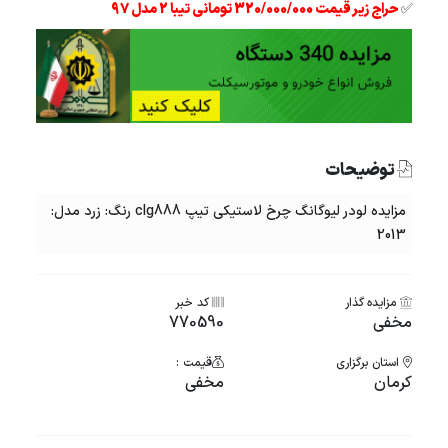
✅
حراج زیر قیمت 320/000/000 تومانی تیبا 2 مدل 97
توضیحات
مزایده لودر لیوگانگ چرخ لاستیکی تیپ clg888 رنگ: زرد مدل:
2013
مزایده گذار
کد خبر
مخفی
770590
استان برگزاری
قیمت :
کرمان
مخفی