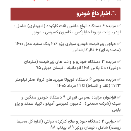
اخبار داغ خودرو
✅ مزایده 6 دستگاه انواع ماشین آلات کارکرده (شهرداری) شامل :
لودر ، وانت تویوتا هایلوکس ، کامیون کمپرسی ، موتور
✅ حراجی زیر قیمت خودرو سواری پژو 206 رنگ سفید مدل 1400
(مصادره ای) + نظر کارشناس
✅ مزایده 3 دستگاه خودرو و وانت های زیر قیمت (سازمان
دولتی) : دنا پلاس 1401 اتوماتيك ، نیسان دیزلی 95
✅ مزایده عمومی 6 دستگاه تویوتا هیبریدهای کرولا صفر کیلومتر
2023 (نقد و اقساط) تا 19 مرداد 1405
✅ فراخوان مزایده عمومی فروش 9 دستگاه خودرو سنگین و
سبک (شرکت معدنی) : کامیون کمپرسی آمیکو ، تیبا، سمند و پژو
پارس
✅ حراجی 2 دستگاه خودرو های کارکرده دولتی (اداره کل محیط
زیست) شامل : نیسان رونیز 89، پیکاپ 88