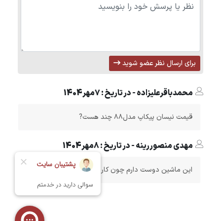
برای ارسال نظر عضو شوید
محمدباقرعلیزاده - در تاریخ : 7مهر1404
قیمت نیسان پیکاپ مدل۸۸ چند هست?
مهدی منصوررینه - در تاریخ : 8مهر1404
این ماشین دوست دارم چون کار من کشاورزی است