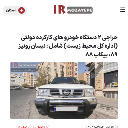
استان
حراجی 2 دستگاه خودرو های کارکرده دولتی
(اداره کل محیط زیست) شامل : نیسان رونیز
89، پیکاپ 88
انتشار: 1404/07/06
انقضا: مهلت تمام شد