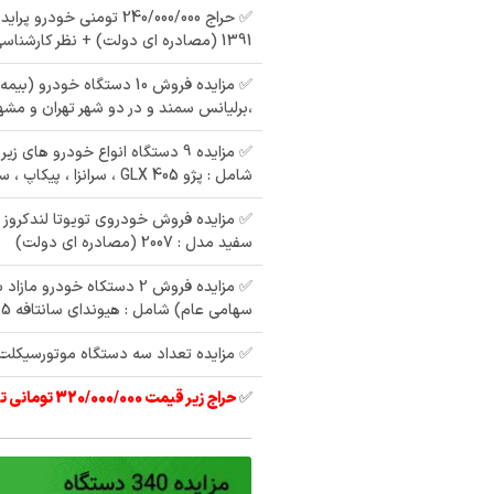
1391 (مصادره ای دولت) + نظر کارشناسی
،برلیانس سمند و در دو شهر تهران و مشه
✅ مزایده 9 دستگاه انواع خودرو ها
شامل : پژو 405 GLX ، سرانزا ، پیکاپ ، سوزوکی ویتارا
سفید مدل : 2007 (مصادره ای دولت)
مزایده سواری پیکان
✅ مزایده فروش 2 دستکاه خودرو 
مزایده پراید رنگ :
تیپ i1600 مدل 82
سهامی عام) شامل : هیوندای سانتافه 2015 ، پژو پارس
سفید مدل : 92
مزای
✅ مزایده تعداد سه دستگاه موتورسیکلت
دستگا
402
✅
حراج زیر قیمت 320/000/000 تومانی تیبا 2 مدل 97