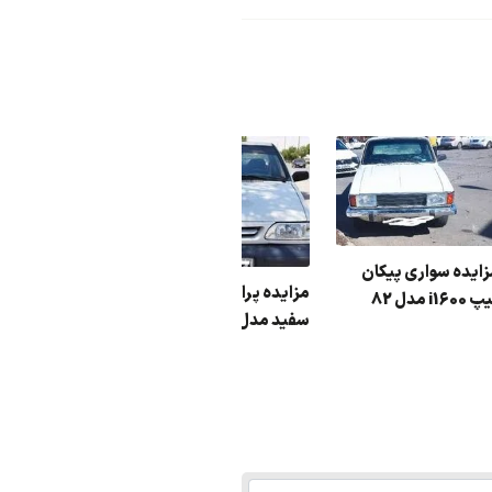
نوک
مزایده کوییک رنگ :
مزایده سواری پیکان
مزایده پر
سفید مدل : 402
تیپ i1600 مدل 82
سفید مدل :