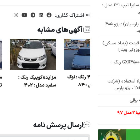
✅ حراج 240/000/000 تومنی خودرو پراید سایپا تیپ ۱۳۱ مدل :
اشتراک گذاری:
✅ مزایده فروش 10 دستگاه خودرو (بیمه پارسیان) : پژو 405
آگهی‌های مشابه
د
ی زیر قیمت (بنیاد مسکن)
✅ مزایده فروش خودروی تویوتا لندکروز GXR4500 رنگ :
مزایده 405 رنگ : 
مزایده 206 رنگ : سفید
مازاد بلا استفاده (شرکت
مدادی مدل : 84
مدل : 95
ده خودرو یک
 برقی
ه رانا پانا مدل :
ارسال پرسش نامه