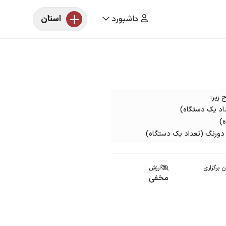
داشبورد
استان
زیر:
)
 برگزاری
ارزش :
مخفی