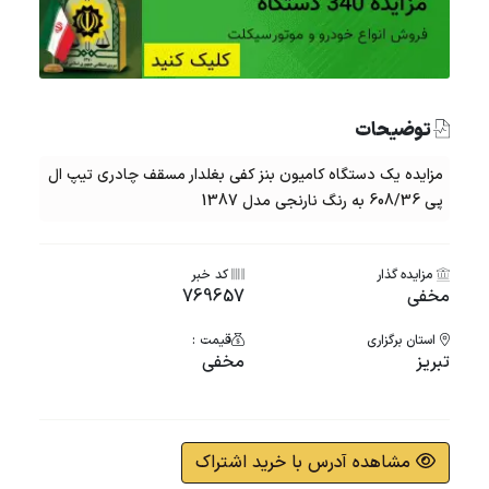
توضیحات
مزایده یک دستگاه کامیون بنز کفی بغلدار مسقف چادری تیپ ال
پی 608/36 به رنگ نارنجی مدل 1387
مزایده گذار
کد خبر
مخفی
769657
استان برگزاری
قیمت :
تبریز
مخفی
مشاهده آدرس با خرید اشتراک