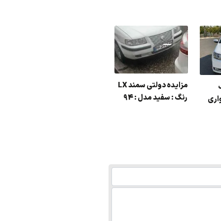
مزایده دولتی سمند LX
رنگ : سفید مدل : 94
اری