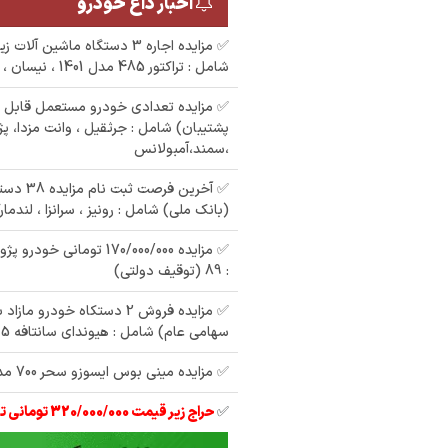
اخبار داغ خودرو
✅ مزایده اجاره 3 دستگاه ماشین 
شامل : تراکتور 485 مدل 1401 ، نیسان ، بیل زنجیری
✅ مزایده تعدادی خودرو مستعمل قابل 
پشتیبان) شامل : جرثقیل ، وانت مزدا، پژ
،سمند،آمبولانس
✅ آخرین فر
(بانک ملی) شامل : رونیز ، سرانزا ، لندمار
: 89 (توقیف دولتی)
✅ مزایده فروش 2 دستکاه خودرو 
سهامی عام) شامل : هیوندای سانتافه 2015 ، پژو پارس
✅ مزایده مینی بوس ایسوزو سحر 700 مدل 94 سفید
✅
حراج زیر قیمت 320/000/000 تومانی تیبا 2 مدل 97