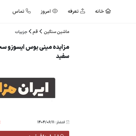
خانه
تعرفه
امروز
تماس
ماشین سنگین
قم
جزییات
سفید
انتشار: 1404/06/11