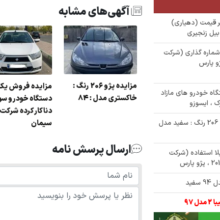
آگهی‌های مشابه
آلات زیر قیمت (دهیاری)
شماره گذاری (شرکت
و پارس
مزایده پژو 206 رنگ :
مزایده فروش یک
صت ثبت نام مزایده 38 دستگاه خودرو های مازاد
خاکستری مدل : 84
دستگاه خودرو سو
ک ، ایسوزو
دنا کار کرده شرکت
سیمان
✅ مزایده 170/000/000 تومانی خودرو پژو 206 رنگ : سفید مدل
ارسال پرسش نامه
مازاد بلا استفاده (شرکت