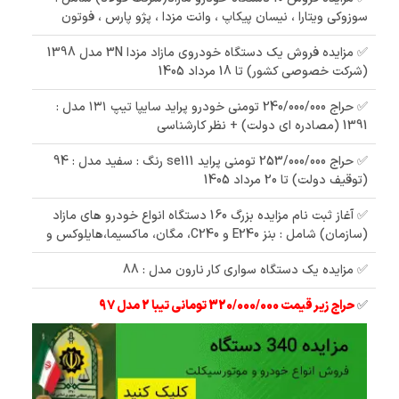
سوزوکی ویتارا ، نیسان پیکاپ ، وانت مزدا ، پژو پارس ، فوتون
✅ مزایده فروش یک دستگاه خودروی مازاد مزدا 3N مدل 1398
(شرکت خصوصی کشور) تا 18 مرداد 1405
✅ حراج 240/000/000 تومنی خودرو پراید سایپا تیپ ۱۳۱ مدل :
1391 (مصادره ای دولت) + نظر کارشناسی
✅ حراج 253/000/000 تومنی پراید se111 رنگ : سفید مدل : 94
(توقیف دولت) تا 20 مرداد 1405
✅ آغاز ثبت نام مزایده بزرگ 160 دستگاه انواع خودرو های مازاد
(سازمان) شامل : بنز E240 و C240، مگان، ماکسیما،هایلوکس و
✅ مزایده یک دستگاه سواری کار نارون مدل : 88
✅
حراج زیر قیمت 320/000/000 تومانی تیبا 2 مدل 97