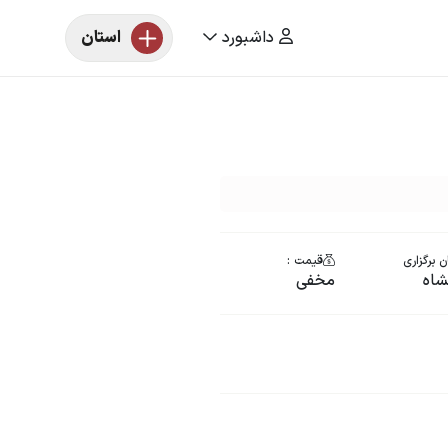
داشبورد
استان
 برگزاری
قیمت :
شاه
مخفی