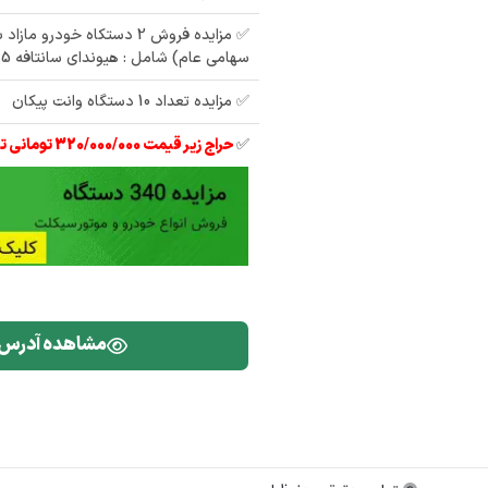
✅ مزایده فروش 2 دستکاه خودرو 
سهامی عام) شامل : هیوندای سانتافه 2015 ، پژو پارس
✅ مزایده تعداد 10 دستگاه وانت پیکان
✅
حراج زیر قیمت 320/000/000 تومانی تیبا 2 مدل 97
مشاهده آدرس