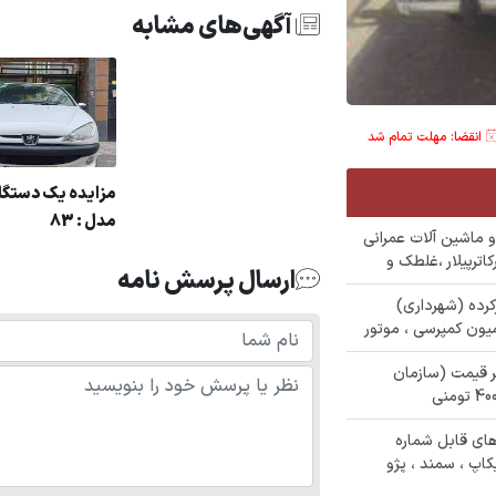
آگهی‌های مشابه
انقضا: مهلت تمام شد
مدل : 83
ع خودرو و ماشین آلات عمرانی
اترپیلار ،غلطک و
ارسال پرسش نامه
 کارکرده (شهرداری)
میون کمپرسی ، موتور
ی زیر قیمت (سازمان
 خودرو های قابل شماره
اپ ، سمند ، پژو