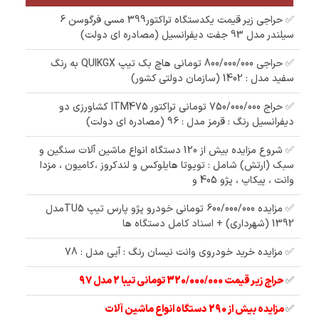
✅ حراجی زیر قیمت یکدستگاه تراکتور399 مسی فرگوسن 6
سیلندر مدل 93 جفت دیفرانسیل (مصادره ای دولت)
✅ حراجی 800/000/000 تومانی ھاچ بک تیپ QUIKGX به رنگ
سفید مدل : 1402 (سازمان دولتی کشور)
✅ حراج 750/000/000 تومانی تراکتور ITM475 کشاورزی دو
دیفرانسیل رنگ : قرمز مدل : 96 (مصادره ای دولت)
✅ شروع مزایده بیش از 120 دستگاه انواع ماشین آلات سنگین و
سبک (ارتش) شامل : تویوتا هایلوکس و لندکروز ،کامیون ، مزدا
وانت ، پیکاپ ، پژو 405 و
✅ مزایده 600/000/000 تومانی خودرو پژو پارس تیپ TU5مدل
1392 (شهرداری) + اسناد کامل دستگاه ها
✅ مزایده خرید خودروی وانت نیسان رنگ : آبی مدل : 78
✅
حراج زیر قیمت 320/000/000 تومانی تیبا 2 مدل 97
✅
مزایده بیش از 290 دستگاه انواع ماشین آلات