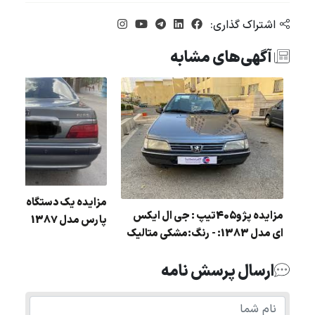
اشتراک گذاری:
آگهی‌های مشابه
تری
مزایده یک دستگاه خودرو
مزایده پژو405تیپ : جی ال ایکس
پارس مدل 1387
ای مدل 1383: - رنگ:مشکی متالیک
ارسال پرسش نامه