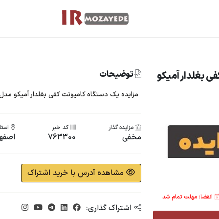
توضیحات
ی بغلدار آمیکو
مزایده یک دستگاه کامیونت کفی بغلدار آمیکو مدل 1386 سفی
مزایده گذار
کد خبر
استان
مخفی
763300
اصفه
مشاهده آدرس با خرید اشتراک
انقضا: مهلت تمام شد
اشتراک گذاری: