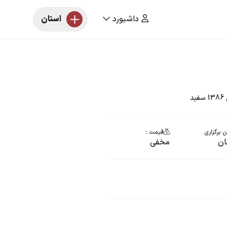
داشبورد
استان
د
 برگزاری
قیمت :
ان
مخفی