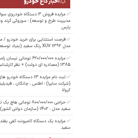
اخبار داغ خودرو
✅ مزایده فروش 3 دستگاه خودر
پارس
✅ فرصت استثنایی برای خرید خودرو / مز
مدل 1392 XUV رنگ سفید (بنیاد توسعه)
م
مزایده تمامت
✅ مزایده 620/000/000 تومانی 
 پیکان رنگ
مزایده یکدستگاه
یکدستگاه خودرو سواری
ا
1385 (مصادره ای دولت) + نظر کارشناس
9
خودرو سواری کوئیک به
پژو پارس به رنگ سفید
رنگ سفید مدل 1398
✅ ثبت نام مزایده 13 دستگاه خ
مدل 1393
(شرکت سایپا) : اطلس ، چانگان ، فيديليتي
کرولا
سفید مدل : 1402 (سازمان دولتی کشور)
سفید