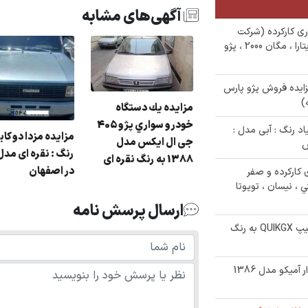
آگهی‌های مشابه
وی سواری کارکرده (شرکت
مدیریت طرح و توسعه) : سوزوکی گرند ویتارا ، مگان 2000 ، پژو
ایده فروش پژو پارس
مزایده يك دستگاه
زایده وانت پیکان رنگ
خودرو سواري پژو 405
: سفید مدل : 87 در
نیسان زامیاد رنگ : آبی مدل :
مزایده مزدا دو کا
جی ال ایکس مدل
صفهان
1388 به رنگ نقره ای
در اصفهان
ودرو های کارکرده و صفر
 ، نیسان ، تویوتا
ارسال پرسش نامه
✅ حراجی 800/000/000 تومانی ھاچ بک تیپ QUIKGX به رنگ
✅ مزایده یک دستگاه کامیونت کفی بغلدار آمیکو مدل 1386