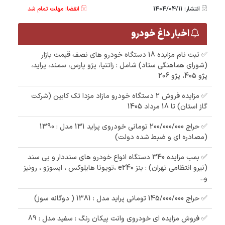
انتشار: 1404/04/11
انقضا: مهلت تمام شد
اخبار داغ خودرو
✅ ثبت نام مزایده 18 دستگاه خودرو های نصف قیمت بازار
(شورای هماهنگی ستاد) شامل : زانتیا، پژو پارس، سمند، پراید،
پژو 405، پژو 206
✅ مزایده فروش 2 دستگاه خودرو مازاد مزدا تک کابین (شرکت
گاز استان) تا 18 مرداد 1405
✅ حراج 200/000/000 تومانی خودروی پراید 131 مدل : 1390
(مصادره ای و ضبط شده دولت)
✅ بمب مزایده 340 دستگاه انواع خودرو های سنددار و بی سند
(نیرو انتظامی تهران) : بنز e240 ،تویوتا هایلوکس ، ایسوزو ، رونیز
و..
✅ حراج 145/000/000 تومانی پراید مدل : 1381 ( دوگانه سوز)
✅ فروش مزایده ای خودروی وانت پیکان رنگ : سفید مدل : 89