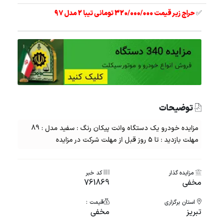
✅
حراج زیر قیمت 320/000/000 تومانی تیبا 2 مدل 97
توضیحات
مزایده خودرو یک دستگاه وانت پیکان رنگ : سفید مدل : 89
مهلت بازدید : تا 5 روز قبل از مهلت شرکت در مزایده
مزایده گذار
کد خبر
مخفی
761869
استان برگزاری
قیمت :
تبریز
مخفی