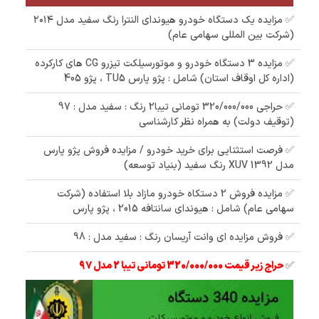
✅ مزایده یک دستگاه خودرو هیوندای النترا رنگ سفید مدل ۲۰۱۴
(شرکت بین المللی سهامی عام)
✅ مزایده 3 دستگاه خودرو و موتورسیلکت تیزرو CG های کارکرده
(اداره کل اوقاف استان) شامل : پژو پارس TU5 ، پژو 405
✅ حراجی 320/000/000 تومانی تیبا2 رنگ : سفید مدل : 97
(توقیف دولت) به همراه نظر کارشناسی
✅ فرصت استثنایی برای خرید خودرو / مزایده فروش پژو پارس
مدل 1392 XUV رنگ سفید (بنیاد توسعه)
✅ مزایده فروش 2 دستکاه خودرو مازاد بلا استفاده (شرکت
سهامی عام) شامل : هیوندای سانتافه 2015 ، پژو پارس
✅ فروش مزایده ای وانت آریسان رنگ : سفید مدل : 98
✅
حراج زیر قیمت 320/000/000 تومانی تیبا 2 مدل 97