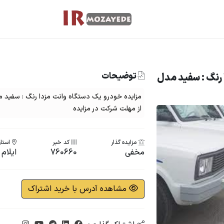
توضیحات
 رنگ : سفید مدل
از مهلت شرکت در مزایده
مزایده گذار
کد خبر
استان
مخفی
760660
ایلام
مشاهده آدرس با خرید اشتراک