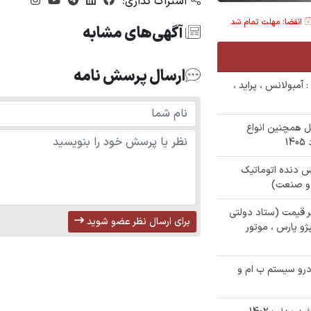
اشتراک گذاری:
انقضا: مهلت تمام شد
آگهی‌های مشابه
ارسال پرسش نامه
واری : آمبولانس ، پراید ،
 همچنین انواع
دنا پلاس دنده اتوماتیک
ای زیر قیمت (ستاد دولتی
برای ارسال نظر عضو شوید
 ، پژو 206 ، خاور ، پژو پارس ، موتور
رو سیستم ب ام و