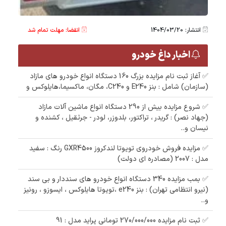
انتشار: 1404/03/20
انقضا: مهلت تمام شد
اخبار داغ خودرو
✅ آغاز ثبت نام مزایده بزرگ 160 دستگاه انواع خودرو های مازاد
(سازمان) شامل : بنز E240 و C240، مگان، ماکسیما،هایلوکس و
✅ شروع مزایده بیش از 290 دستگاه انواع ماشین آلات مازاد
(جهاد نصر) : گریدر ، تراکتور، بلدوزر، لودر - جرثقیل ، کشنده و
نیسان و..
✅ مزایده فروش خودروی تویوتا لندکروز GXR4500 رنگ : سفید
مدل : 2007 (مصادره ای دولت)
✅ بمب مزایده 340 دستگاه انواع خودرو های سنددار و بی سند
(نیرو انتظامی تهران) : بنز e240 ،تویوتا هایلوکس ، ایسوزو ، رونیز
و..
✅ ثبت نام مزایده 270/000/000 تومانی پراید مدل : 91