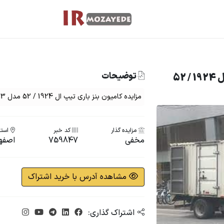
توضیحات
مزایده کامیون بنز باری تیپ ال 1924 / 52
مزایده کامیون بنز باری تیپ ال 1924 / 52 مدل 1383 باری (اتاق چوبی) نارنجی رنگ
مزایده گذار
کد خبر
استا
مخفی
759847
اصفه
مشاهده آدرس با خرید اشتراک
اشتراک گذاری: