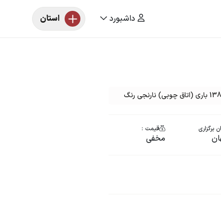
داشبورد
استان
ن برگزاری
قیمت :
ان
مخفی