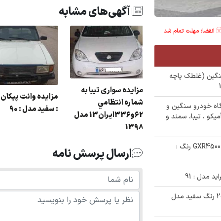
آگهی‌های مشابه
انقضا: مهلت تمام شد
نگین (غلطک پاچه
مزایده سواری تيبا به
مزایده وانت پیکا
زایده مزدا دو کابین
شماره انتظامي
ایده عمومی فروش 9 دستگاه خودرو سنگین و
: سفید مدل : 90
رنگ : نقره ای مدل : 87
62و336ايران13 مدل
کو ، تیبا، سمند و
ر اصفهان
1398
✅ مزایده فروش خودروی تویوتا لندکروز GXR4500 رنگ :
ارسال پرسش نامه
✅ حراجی زیر قیمت خودرو سواری پژو 206 رنگ سفید مدل