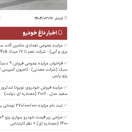
انتشار: 1404/03/17
اخبار داغ خودرو
✅ مزایده عمومی تعدادی ماشین آلات س
مزایده يك دستگاه
 پیکان رنگ
بزی و آبی) - شرکت نصر تا 17 مرداد 1405
خودرو سواري پژو 405
: سفید مدل : 87 در
مزایده روا رنگ : نقره ای
م
جی ال ایکس مدل
مدل : 89 در شهرستان
✅ فراخوان مز
1388 به رنگ نقره ای
سبک (شرکت معدنی) : کامیون کمپرسی آمی
شاهین شهر
د
پژو پارس
سفید مدل : 2007 (مصادره ای دولت)
✅ ثبت نام مزایده 270/000/000 تومانی پراید مدل : 91
1400 (مصادره ای) + نظر کارشناس