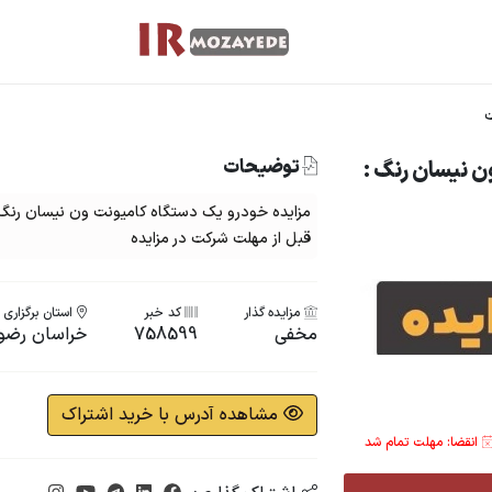
توضیحات
ن نیسان رنگ :
قبل از مهلت شرکت در مزایده
مزایده گذار
کد خبر
استان برگزاری
مخفی
758599
خراسان رضو
مشاهده آدرس با خرید اشتراک
انقضا: مهلت تمام شد