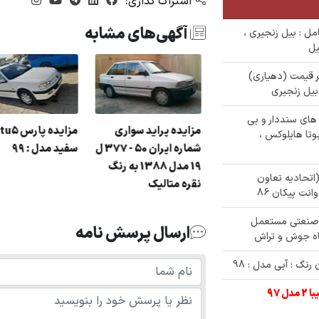
اشتراک گذاری:
آگهی‌های مشابه
مل : بیل زنجیری ،
آلات زیر قیمت (دهیاری)
ع خودرو های سنددار و بی
مزایده پراید سواری
تظامی تهران) : بنز e240 ،تویوتا هایلوکس ،
شماره ایران 50 - 377 ل
سفید مدل : 99
زایده دولتی پراید رنگ
19 مدل 1388 به رنگ
 سفید مدل : 89
مازاد (اتحادیه تعاون
نقره متالیک
شین آلات صنعتی مستعمل
ارسال پرسش نامه
گاه جوش و تراش
گ : آبی مدل : 98