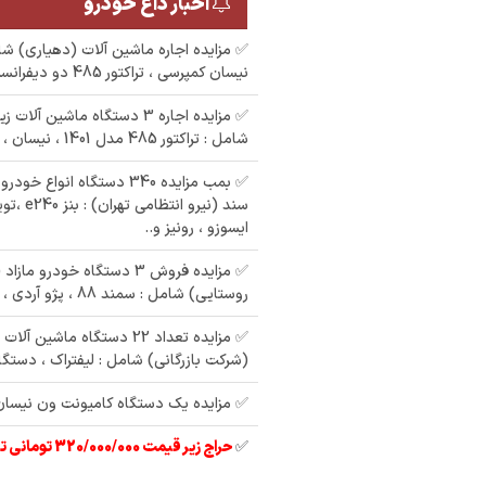
اخبار داغ خودرو
✅ مزایده اجاره ماشین آلات (دهیاری) شا
نیسان کمپرسی ، تراکتور 485 دو دیفرانسیل
✅ مزایده اجاره 3 دستگاه ماشین 
شامل : تراکتور 485 مدل 1401 ، نیسان ، بیل زنجیری
✅ بمب مزایده 340 دستگاه انوا
مزایده یک دستگاه 405
سند (نیرو ان
مزایده سمند رنگ :
ایسوزو ، رونیز و..
م
سفید مدل : 90 در
:
مزایده وانت پیکان رنگ
شهرستان نیشابور
✅ مزایده فروش 3 دستگاه خودرو 
روستایی) شامل : سمند 88 ، پژو آردی ، وانت پیکان 86
: سفید مدل : 88
✅ مزایده تعداد 22 دستگاه ما
(شرکت بازرگانی) شامل : لیفتراک ، دست
✅ مزایده یک دستگاه کامیونت ون نیسان رن
✅
حراج زیر قیمت 320/000/000 تومانی تیبا 2 مدل 97