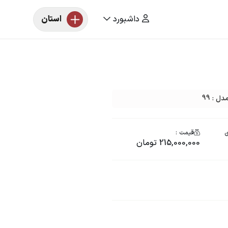
داشبورد
استان
 : 99
ی
قیمت :
215,000,000 تومان