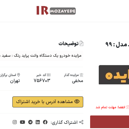
توضیحات
دل : 99
مزایده خودرو یک دستگاه وانت پراید رنگ : سفید مدل
مزایده گذار
کد خبر
استان برگزار
مخفی
756703
تهران
مشاهده آدرس با خرید اشتراک
انقضا: مهلت تمام شد
اشتراک گذاری: