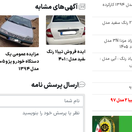
✅ مزایده خرید خودروی سوزوکی و یتارا مدل ۱۳۹۴ کارکرده
آگهی‌های مشابه
✅ حراجی زیر قیمت خودرو سواری پژو 206 رنگ سفید مدل
✅ مزایده فروش یک دستگاه خودروی مازاد مزدا 3N مدل
مزایده فروش تیبا1 رنگ
زایده دولتی مگان رنگ
مزایده عمومی ی
نیسان زامیاد رنگ : آبی مدل :
: سفید مدل : 401
 سبز مدل : 91
مدل 1394
ارسال پرسش نامه