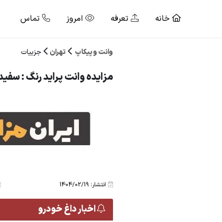
خانه
تعرفه
امروز
تماس
وانت و پیکاپ
تهران
جزییات
مزایده وانت پراید رنگ : سفید م
انتشار: 1404/02/19
اخبار داغ خودرو