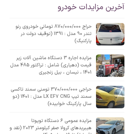
آخرین مزایدات خودرو
حراج 870/000/000 تومانی خودروی رنو
تندر 90 مدل : 1391 (توقیف دولت در
پارکنیگ)
مزایده اجاره 3 دستگاه ماشین آلات زیر
قیمت (دهیاری) شامل : تراکتور 485 مدل
1401 ، نیسان ، بیل زنجیری
حراجی 370/000/000 تومنی سمند تاکسی
سمند تیپ LX EF7 CNG مدل : 1401 (دو
سال پارکینگ خوابیده)
مزایده عمومی 6 دستگاه تویوتا
هیبریدهای کرولا صفر کیلومتر 2023 (نقد و