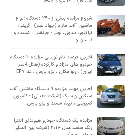
اقساط) تا 19 مرداد 1405
شروع مزایده بیش از 290 دستگاه انواع
ماشین آلات مازاد (جهاد نصر) : گریدر ،
تراکتور، بلدوزر، لودر - جرثقیل ، کشنده و
نیسان و..
آخرین فرصت نام نویسی مزایده 3 دستگاه
خودرو های مازاد و کارکرده (هلال احمر
ایران) : رنو مگان ، پژو پارس ، دنا EF7
آخرین مهلت مزایده 9 دستگاه ماشین آلات
سنگین و سبک (شرکت معدنی) : کامیون
کمپرسی ، تیبا، سمند و پژو پارس
مزایده یک دستگاه خودرو هیوندای النترا
رنگ سفید مدل ۲۰۱۴ (شرکت بین المللی
سهامی عام)