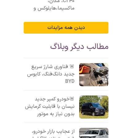
C240، مگان،
ماکسیما،هایلوکس و
دیدن همه مزایدات
مطالب دیگر وبلاگ
🚨 فناوری شارژ سریع
جدید دانگ‌فنگ، کابوس
BYD
🚨خودرو کمپر جدید
نیسان با قابلیت گرمایش
بدون نیاز به موتور
از عجایب بازار خودرو،