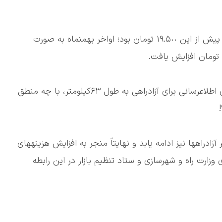
🔸در حالی که عوارض آزادراه کنارگذر شرقی اصفهان تا پیش از این ١٩.۵٠٠ تومان بود؛ اواخر بهمنماه به صورت
🔻هنوز مشخص نیست این افزایش سرسامآور و بدون اطلاعرسانی برای آزادراهی به طول ۶٣کیلومتر، با چه منطق
ادراهها نیز ادامه یابد و نهایتاً منجر به افزایش هزینههای
زارت راه و شهرسازی و ستاد تنظیم بازار در این رابطه