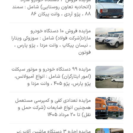
(اتحادیه تعاون روستایی) شامل : سمند
88 ، پژو آردی ، وانت پیکان 86
مزایده فروش 10 دستگاه خودرو
مازاد(شرکت فولاد) شامل : سوزوکی ویتارا
، نیسان پیکاپ ، وانت مزدا ، پژو پارس ،
فوتون
مزایده 99 دستگاه خودرو و موتور سیکلت
(امور ایثارگران) شامل : انواع آمبولانس،
پژو پارس، پژو 405 ، وانت مزدا و
مزایده تعدادی کفی و کمپرسی مستعمل
همچنین انواع ضایعات (شرکت حمل و
نقل) تا 20 مرداد 1405
مزایده اجاره 3 دستگاه ماشین آلات زیر