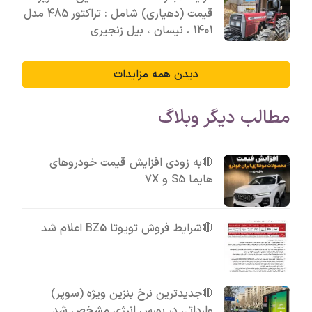
قیمت (دهیاری) شامل : تراکتور 485 مدل
1401 ، نیسان ، بیل زنجیری
دیدن همه مزایدات
مطالب دیگر وبلاگ
🔴به زودی افزایش قیمت خودروهای
هایما S5 و 7X
🔴شرایط فروش تویوتا BZ5 اعلام شد
🔴جدیدترین نرخ بنزین ویژه (سوپر)
وارداتی در بورس انرژی مشخص شد