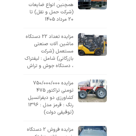
همچنین انواع ضایعات
(شرکت حمل و نقل) تا
20 مرداد 1405
مزایده تعداد 22 دستگاه
ماشین آلات صنعتی
مستعمل (شرکت
بازرگانی) شامل : لیفتراک
، دستگاه جوش و تراش
مزایده 750/000/000
تومنی تراکتور 475
کشاورزی دو دیفرانسیل
رنگ : قرمز مدل : 1396
(توقیفی دولت)
مزایده فروش 2 دستگاه