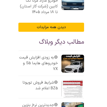
خودرو مازاد مزدا تک
کابین (شرکت گاز استان)
تا 18 مرداد 1405
دیدن همه مزایدات
مطالب دیگر وبلاگ
🔴به زودی افزایش قیمت
خودروهای هایما S5 و
7X
🔴شرایط فروش تویوتا
BZ5 اعلام شد
🔴جدیدترین نرخ بنزین