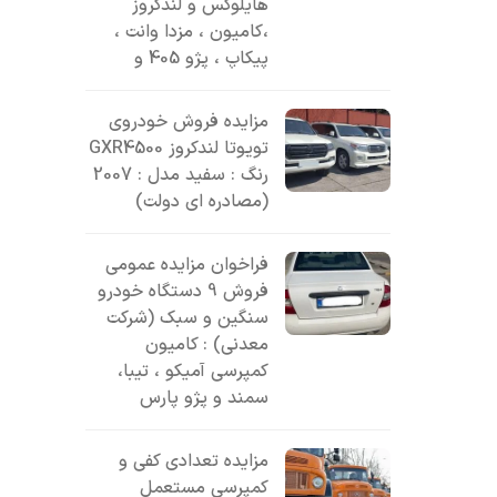
هایلوکس و لندکروز
،کامیون ، مزدا وانت ،
پیکاپ ، پژو 405 و
مزایده فروش خودروی
تویوتا لندکروز GXR4500
رنگ : سفید مدل : 2007
(مصادره ای دولت)
فراخوان مزایده عمومی
فروش 9 دستگاه خودرو
سنگین و سبک (شرکت
معدنی) : کامیون
کمپرسی آمیکو ، تیبا،
سمند و پژو پارس
مزایده تعدادی کفی و
کمپرسی مستعمل